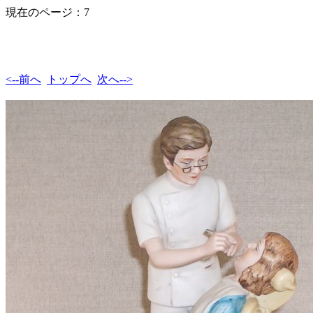
現在のページ：7
<--前へ
トップへ
次へ-->