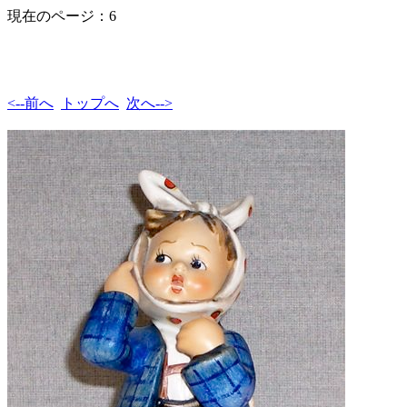
現在のページ：6
<--前へ
トップへ
次へ-->