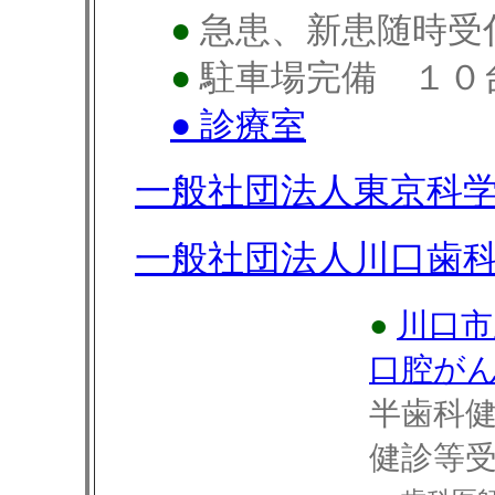
●
急患、新患随時受
●
駐車場完備 １０
● 診療室
一般社団法人東京科
一般社団法人川口歯
●
川口市
口腔が
半歯科
健診等