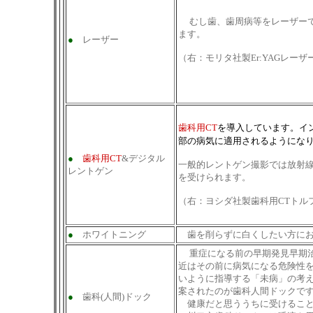
むし歯、歯周病等をレーザー
ます。
●
レーザー
（右：モリタ社製Er:YAGレーザーE
歯科用CT
を導入しています。イ
部の病気に適用されるようにな
●
歯科用CT
&デジタル
一般的レントゲン撮影では
放射線
レントゲン
を受けられます。
（右：ヨシダ社製歯科用CTトル
●
ホワイトニング
歯を削らずに白くしたい方にお
重症になる前の早期発見早期
近はその前に病気になる危険性
いように指導する「未病」の考
案されたのが歯科人間ドックで
●
歯科(人間)ドック
健康だと思ううちに受けること