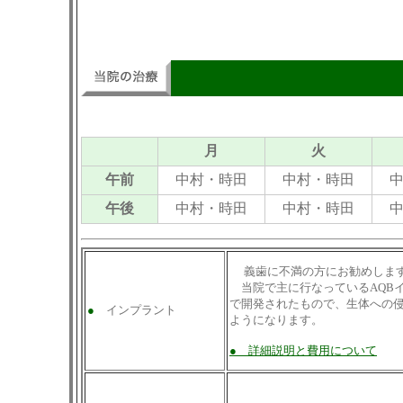
関東郡代伊奈サミットの会 
川口青年会議所
月
火
午前
中村・時田
中村・時田
午後
中村・時田
中村・時田
義歯に不満の方にお勧めしま
当院で主に行なっているAQB
で開発されたもので、生体への
●
インプラント
ようになります。
● 詳細説明と費用について