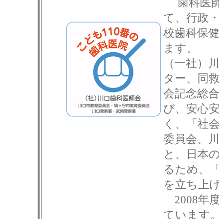
歯科医
て、行政
校歯科保
ます。
（一社）
ター、同
会記念総
び、安心
く、「社
委員会、
と、日本
るため、
を立ち上
2008年
ています