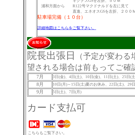
キグナスGSを左折、５０Ｍ
浦和方面から R122号マクドナルドを左に見て
直進、エネオスGSを左折、２００
駐車場完備（１０台）
詳細地図はこちらをご覧下さい。
院長出張日
（予定が変わる
望される場合は前もってご確
7月
3日(金)、4日(土)、10日(金)、11日(土)、25日(
8月
10日(月)～15日(土)夏のお休み、22日(土)、29日
9月
5日(土)、7日(月)
カード支払可
こちらもご覧下さい。