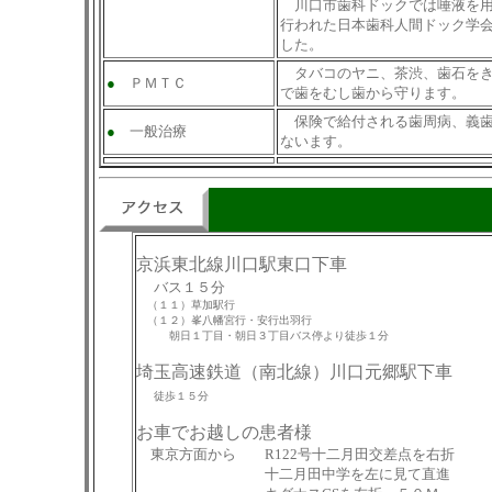
川口市歯科ドックでは唾液を用い
行われた日本歯科人間ドック学
した。
タバコのヤニ、茶渋、歯石をき
●
ＰＭＴＣ
で歯をむし歯から守ります。
保険で給付される歯周病、義歯
●
一般治療
ないます。
京浜東北線川口駅東口下車
バス１５分
（１１）草加駅行
（１２）峯八幡宮行・安行出羽行
朝日１丁目・朝日３丁目バス停より徒歩１分
埼玉高速鉄道（南北線）川口元郷駅下車
徒歩１５分
お車でお越しの患者様
東京方面から R122号十二月田交差点を右折
十二月田中学を左に見て直進